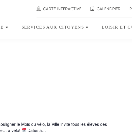
CARTE INTERACTIVE
CALENDRIER
P
LE
SERVICES AUX CITOYENS
LOISIR ET 
Ouvrir
Ouvrir
le
le
sous-
sous-
menu
menu
Ville.
Services
aux
citoyens.
ligner le Mois du vélo, la Ville invite tous les élèves des
ole… à vélo!
Dates à…