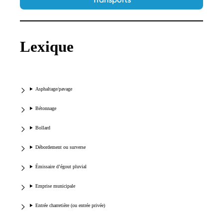
Lexique
Asphaltage/pavage
Bétonnage
Bollard
Débordement ou surverse
Émissaire d’égout pluvial
Emprise municipale
Entrée charretière (ou entrée privée)