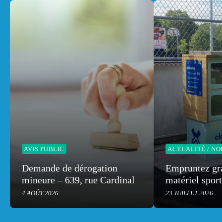
AVIS PUBLIC
ACTUALITÉ / N
Demande de dérogation
Empruntez gr
mineure – 639, rue Cardinal
matériel sport
Michel
4 AOÛT 2026
23 JUILLET 2026