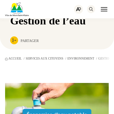
PORTAIL CITOYEN
EMPLOIS
Navigation
rapide
ACTUALITÉS
NOUS JOINDRE
Ouvrir
Ouvrez
la
la
naviga
Gestion de l’eau
barre
du
d’outils
site
d’accessibilité.
PARTAGER
ACCUEIL
SERVICES AUX CITOYENS
ENVIRONNEMENT
GESTION D