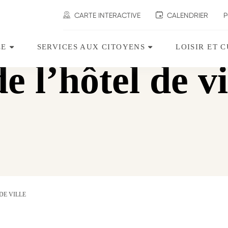
CARTE INTERACTIVE
CALENDRIER
P
LE
SERVICES AUX CITOYENS
LOISIR ET 
Ouvrir
Ouvrir
le
le
 l’hôtel de vi
sous-
sous-
menu
menu
Ville.
Services
aux
citoyens.
DE VILLE