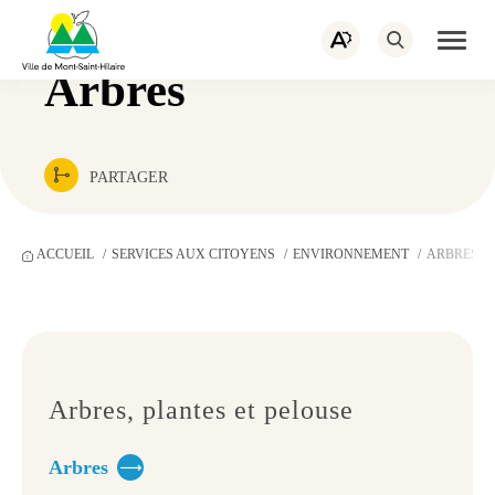
PORTAIL CITOYEN
EMPLOIS
Navigation
rapide
ACTUALITÉS
NOUS JOINDRE
Ouvrir
Ouvrez
la
la
naviga
Arbres
barre
du
d’outils
site
d’accessibilité.
PARTAGER
ACCUEIL
SERVICES AUX CITOYENS
ENVIRONNEMENT
ARBRES, 
Arbres, plantes et pelouse
Arbres