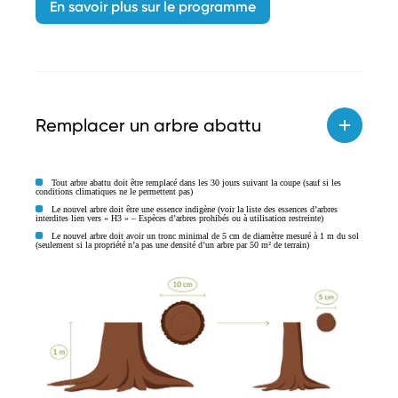
En savoir plus sur le programme
Remplacer un arbre abattu
Tout arbre abattu doit être remplacé dans les 30 jours suivant la coupe (sauf si les
conditions climatiques ne le permettent pas)
Le nouvel arbre doit être une essence indigène (voir la liste des essences d’arbres
interdites lien vers « H3 » – Espèces d’arbres prohibés ou à utilisation restreinte)
Le nouvel arbre doit avoir un tronc minimal de 5 cm de diamètre mesuré à 1 m du sol
(seulement si la propriété n’a pas une densité d’un arbre par 50 m² de terrain)