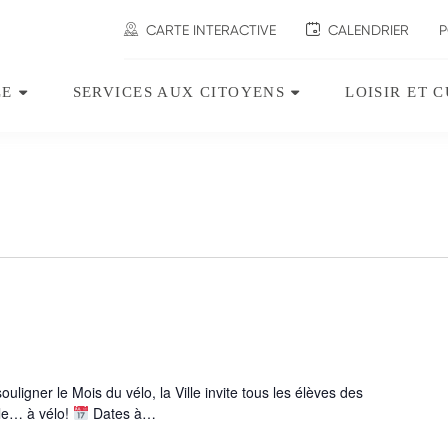
CARTE INTERACTIVE
CALENDRIER
P
LE
SERVICES AUX CITOYENS
LOISIR ET 
Ouvrir
Ouvrir
le
le
sous-
sous-
menu
menu
Ville.
Services
aux
citoyens.
ligner le Mois du vélo, la Ville invite tous les élèves des
ole… à vélo!
Dates à…