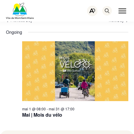
PORTAIL CITOYEN
EMPLOIS
Navigation
rapide
ACTUALITÉS
NOUS JOINDRE
Ouvrir
Ouvrez
la
la
naviga
Previous Day
Next Day
barre
du
d’outils
site
d’accessibilité.
Ongoing
mai 1 @ 08:00
-
mai 31 @ 17:00
Mai | Mois du vélo