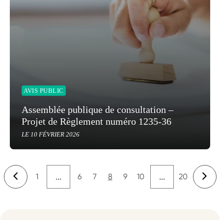
AVIS PUBLIC
Assemblée publique de consultation –
Projet de Règlement numéro 1235-36
LE 10 FÉVRIER 2026
1
6
7
8
9
10
20
...
...