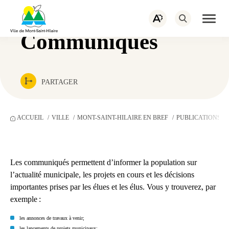
PORTAIL CITOYEN
EMPLOIS
Navigation
rapide
ACTUALITÉS
NOUS JOINDRE
Ouvrir
Ouvrez
la
la
naviga
Communiqués
barre
du
d’outils
site
d’accessibilité.
PARTAGER
ACCUEIL
VILLE
MONT-SAINT-HILAIRE EN BREF
PUBLICATIONS
Les communiqués permettent d’informer la population sur
l’actualité municipale, les projets en cours et les décisions
importantes prises par les élues et les élus. Vous y trouverez, par
exemple :
les annonces de travaux à venir;
les lancements de projets municipaux;