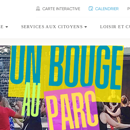
CARTE INTERACTIVE
CALENDRIER
P
ir
LE
SERVICES AUX CITOYENS
LOISIR ET 
Ouvrir
Ouvrir
le
le
sous-
sous-
menu
menu
Ville.
Services
aux
citoyens.