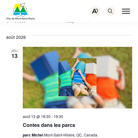
PORTAIL CITOYEN
EMPLOIS
Navigation
rapide
ACTUALITÉS
NOUS JOINDRE
Ouvrir
Ouvrez
la
la
naviga
Events
Previous
Today
Next
barre
du
Events
d’outils
site
d’accessibilité.
août 2026
JEU
13
août 13 @ 18:30
-
19:30
Contes dans les parcs
parc Michel
Mont-Saint-Hilaire, QC, Canada