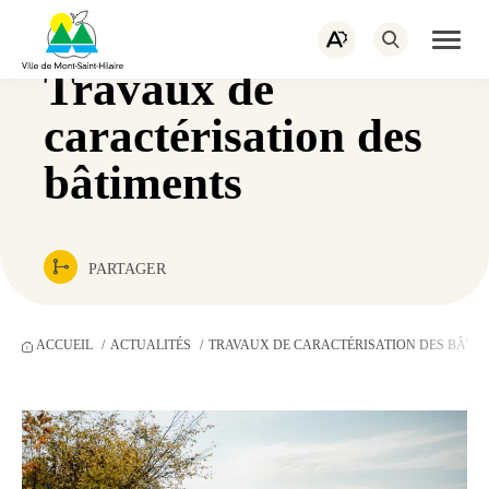
PORTAIL CITOYEN
EMPLOIS
Navigation
rapide
ACTUALITÉS
NOUS JOINDRE
Ouvrir
Ouvrez
la
la
naviga
Travaux de
barre
du
d’outils
site
d’accessibilité.
caractérisation des
bâtiments
PARTAGER
ACCUEIL
ACTUALITÉS
TRAVAUX DE CARACTÉRISATION DES BÂTI