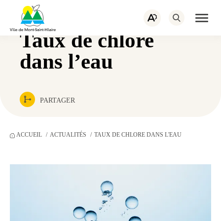
PORTAIL CITOYEN
EMPLOIS
Navigation
rapide
ACTUALITÉS
NOUS JOINDRE
Ouvrir
Ouvrez
la
la
naviga
Taux de chlore
barre
du
d’outils
site
d’accessibilité.
dans l’eau
PARTAGER
ACCUEIL
ACTUALITÉS
TAUX DE CHLORE DANS L'EAU