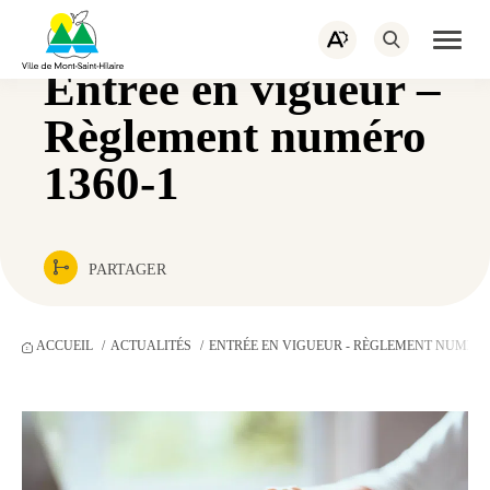
PORTAIL CITOYEN
EMPLOIS
Navigation
rapide
ACTUALITÉS
NOUS JOINDRE
Ouvrir
Ouvrez
la
la
naviga
Entrée en vigueur –
barre
du
d’outils
site
d’accessibilité.
Règlement numéro
1360-1
PARTAGER
ACCUEIL
ACTUALITÉS
ENTRÉE EN VIGUEUR - RÈGLEMENT NUMÉRO 