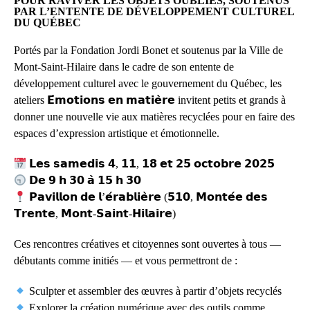
POUR RAVIVER LES OBJETS OUBLIÉS, SOUTENUS
PAR L’ENTENTE DE DÉVELOPPEMENT CULTUREL
DU QUÉBEC
Portés par la Fondation Jordi Bonet et soutenus par la Ville de
Mont-Saint-Hilaire dans le cadre de son entente de
développement culturel avec le gouvernement du Québec, les
ateliers 𝗘́𝗺𝗼𝘁𝗶𝗼𝗻𝘀 𝗲𝗻 𝗺𝗮𝘁𝗶𝗲̀𝗿𝗲 invitent petits et grands à
donner une nouvelle vie aux matières recyclées pour en faire des
espaces d’expression artistique et émotionnelle.
𝗟𝗲𝘀 𝘀𝗮𝗺𝗲𝗱𝗶𝘀 𝟰, 𝟭𝟭, 𝟭𝟴 𝗲𝘁 𝟮𝟱 𝗼𝗰𝘁𝗼𝗯𝗿𝗲 𝟮𝟬𝟮𝟱
𝗗𝗲 𝟵 𝗵 𝟯𝟬 𝗮̀ 𝟭𝟱 𝗵 𝟯𝟬
𝗣𝗮𝘃𝗶𝗹𝗹𝗼𝗻 𝗱𝗲 𝗹’𝗲́𝗿𝗮𝗯𝗹𝗶𝗲̀𝗿𝗲 (𝟱𝟭𝟬, 𝗠𝗼𝗻𝘁𝗲́𝗲 𝗱𝗲𝘀
𝗧𝗿𝗲𝗻𝘁𝗲, 𝗠𝗼𝗻𝘁-𝗦𝗮𝗶𝗻𝘁-𝗛𝗶𝗹𝗮𝗶𝗿𝗲)
Ces rencontres créatives et citoyennes sont ouvertes à tous —
débutants comme initiés — et vous permettront de :
Sculpter et assembler des œuvres à partir d’objets recyclés
Explorer la création numérique avec des outils comme