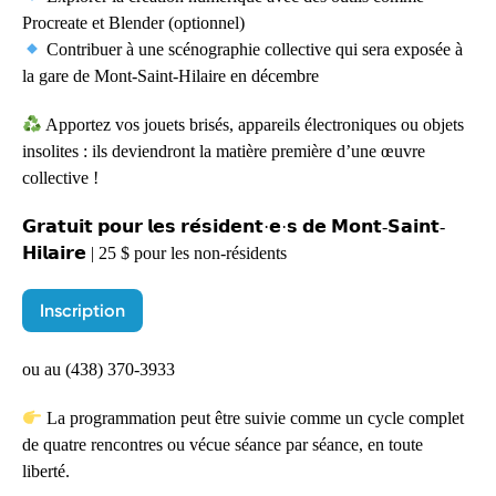
Procreate et Blender (optionnel)
Contribuer à une scénographie collective qui sera exposée à
la gare de Mont-Saint-Hilaire en décembre
Apportez vos jouets brisés, appareils électroniques ou objets
insolites : ils deviendront la matière première d’une œuvre
collective !
𝗚𝗿𝗮𝘁𝘂𝗶𝘁 𝗽𝗼𝘂𝗿 𝗹𝗲𝘀 𝗿𝗲́𝘀𝗶𝗱𝗲𝗻𝘁·𝗲·𝘀 𝗱𝗲 𝗠𝗼𝗻𝘁-𝗦𝗮𝗶𝗻𝘁-
𝗛𝗶𝗹𝗮𝗶𝗿𝗲 | 25 $ pour les non-résidents
Inscription
ou au (438) 370-3933
La programmation peut être suivie comme un cycle complet
de quatre rencontres ou vécue séance par séance, en toute
liberté.