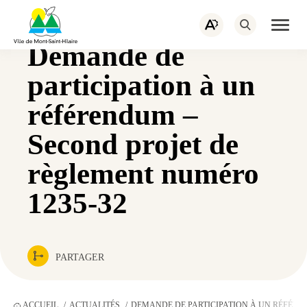
PORTAIL CITOYEN
EMPLOIS
Navigation
rapide
ACTUALITÉS
NOUS JOINDRE
Ouvrir
Ouvrez
la
la
naviga
Demande de
barre
du
d’outils
site
d’accessibilité.
participation à un
référendum –
Second projet de
règlement numéro
1235-32
PARTAGER
ACCUEIL
ACTUALITÉS
DEMANDE DE PARTICIPATION À UN RÉFÉRE