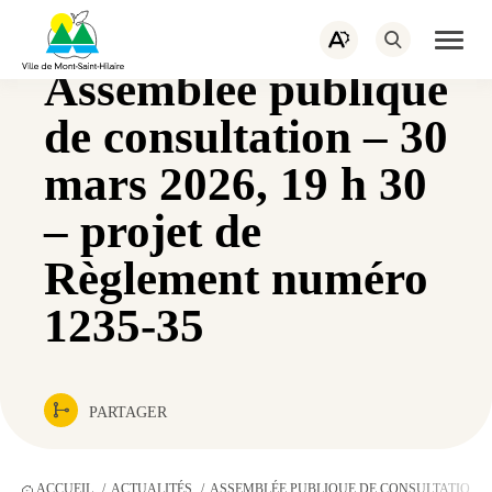
PORTAIL CITOYEN
EMPLOIS
Navigation
rapide
ACTUALITÉS
NOUS JOINDRE
Ouvrir
Ouvrez
la
la
naviga
Assemblée publique
barre
du
d’outils
site
d’accessibilité.
de consultation – 30
mars 2026, 19 h 30
– projet de
Règlement numéro
1235-35
PARTAGER
ACCUEIL
ACTUALITÉS
ASSEMBLÉE PUBLIQUE DE CONSULTATION – 3