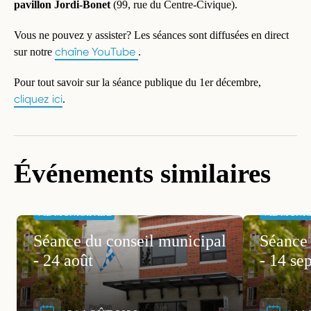
pavillon Jordi-Bonet
(99, rue du Centre-Civique).
Vous ne pouvez y assister? Les séances sont diffusées en direct
chaîne YouTube
sur notre
.
Pour tout savoir sur la séance publique du 1er décembre,
cliquez ici
.
Événements similaires
VIE MUNICIPALE
VIE MUNI
Séance du conseil municipal
Séance 
- 24 août
- 14 se