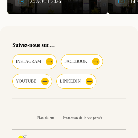
24 AOÛT 2026
14 
Suivez-nous sur…
INSTAGRAM
FACEBOOK
YOUTUBE
LINKEDIN
Plan du site
Protection de la vie privée