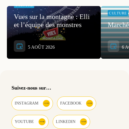
CULTURE
CULTURE
Vues sur la montagne : Elli
et l’équipe des monstres
Marché
5 AOÛT 2026
6 A
Suivez-nous sur…
INSTAGRAM
FACEBOOK
YOUTUBE
LINKEDIN